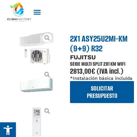
Sobre nosotros
2X1 ASY25U2MI-KM
(9+9) R32
FUJITSU
SERIE MULTI SPLIT 2X1 KM WIFI
2813,00€ (IVA incl.)
*Instalación básica incluida
SOLICITAR
PRESUPUESTO
Abrir barra de herramientas