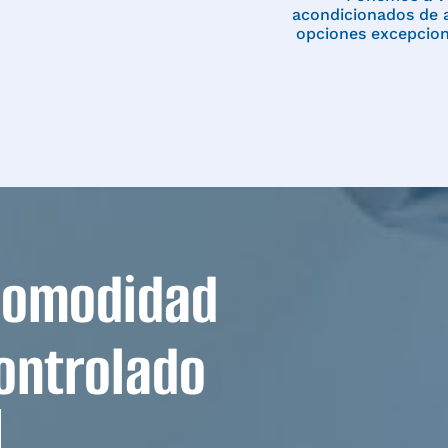
acondicionados de a
opciones excepcion
comodidad
ontrolado