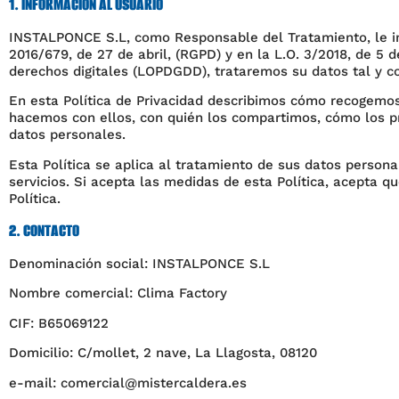
1. INFORMACIÓN AL USUARIO
INSTALPONCE S.L, como Responsable del Tratamiento, le i
2016/679, de 27 de abril, (RGPD) y en la L.O. 3/2018, de 5 
derechos digitales (LOPDGDD), trataremos su datos tal y co
En esta Política de Privacidad describimos cómo recogemo
hacemos con ellos, con quién los compartimos, cómo los p
datos personales.
Esta Política se aplica al tratamiento de sus datos person
servicios. Si acepta las medidas de esta Política, acepta 
Política.
2. CONTACTO
Denominación social: INSTALPONCE S.L
Nombre comercial: Clima Factory
CIF: B65069122
Domicilio: C/mollet, 2 nave, La Llagosta, 08120
e-mail: comercial@mistercaldera.es