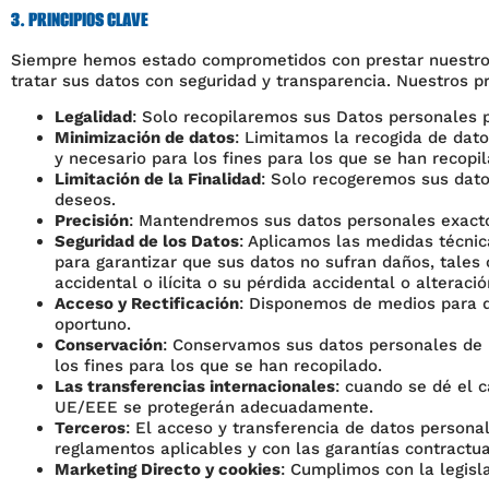
3. PRINCIPIOS CLAVE
Siempre hemos estado comprometidos con prestar nuestros s
tratar sus datos con seguridad y transparencia. Nuestros pr
Legalidad
: Solo recopilaremos sus Datos personales p
Minimización de datos
: Limitamos la recogida de dat
y necesario para los fines para los que se han recopil
Limitación de la Finalidad
: Solo recogeremos sus dato
deseos.
Precisión
: Mantendremos sus datos personales exacto
Seguridad de los Datos
: Aplicamos las medidas técnic
para garantizar que sus datos no sufran daños, tales 
accidental o ilícita o su pérdida accidental o alteració
Acceso y Rectificación
: Disponemos de medios para q
oportuno.
Conservación
: Conservamos sus datos personales de 
los fines para los que se han recopilado.
Las transferencias internacionales
: cuando se dé el 
UE/EEE se protegerán adecuadamente.
Terceros
: El acceso y transferencia de datos persona
reglamentos aplicables y con las garantías contractu
Marketing Directo y cookies
: Cumplimos con la legisl